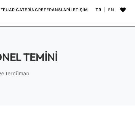
|
FUAR CATERING
REFERANSLAR
İLETİŞİM
TR
EN
ONEL TEMINI
 ve tercüman