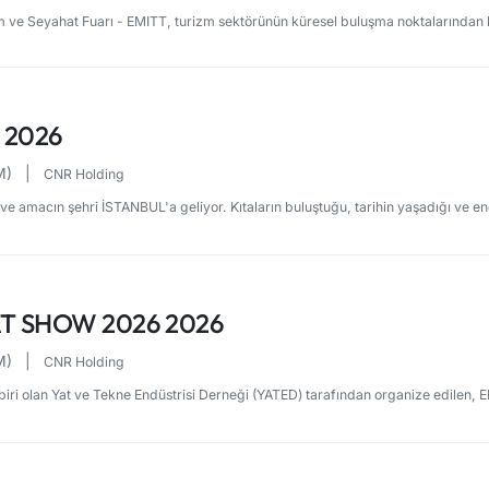
 ve Seyahat Fuarı - EMITT, turizm sektörünün küresel buluşma noktalarından bir
 2026
FM)
|
CNR Holding
 amacın şehri İSTANBUL'a geliyor. Kıtaların buluştuğu, tarihin yaşadığı ve ene
T SHOW 2026 2026
FM)
|
CNR Holding
ri olan Yat ve Tekne Endüstrisi Derneği (YATED) tarafından organize edilen, ED