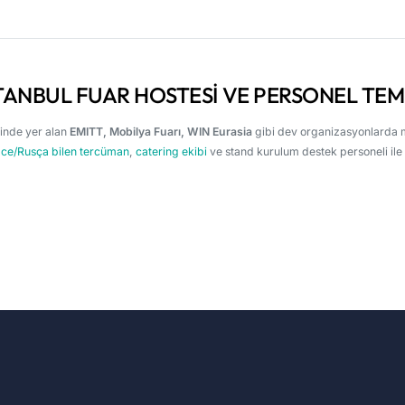
TANBUL FUAR HOSTESI VE PERSONEL TEM
minde yer alan
EMITT, Mobilya Fuarı, WIN Eurasia
gibi dev organizasyonlarda 
izce/Rusça bilen tercüman
,
catering ekibi
ve stand kurulum destek personeli ile 