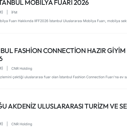
TANBUL MOBILYA FUARI 2026
FM)
|
İFM
bilya Fuarı Hakkında IIFF2026 İstanbul Uluslararası Mobilya Fuarı, mobilya sek
ANBUL FASHION CONNECTION HAZIR GIYIM
6
FM)
|
CNR Holding
zlemini çektiği uluslararası fuar olan İstanbul Fashion Connection Fuarı'na ev sa
OĞU AKDENIZ ULUSLARARASI TURIZM VE S
FM)
|
CNR Holding