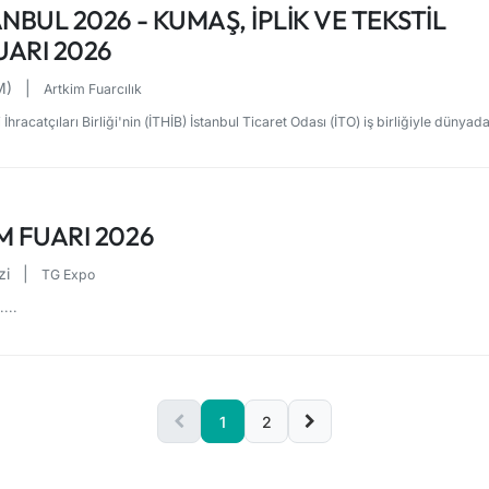
NBUL 2026 - KUMAŞ, İPLIK VE TEKSTIL
UARI 2026
FM)
|
Artkim Fuarcılık
hracatçıları Birliği'nin (İTHİB) İstanbul Ticaret Odası (İTO) iş birliğiyle dünyada
M FUARI 2026
zi
|
TG Expo
...
1
2