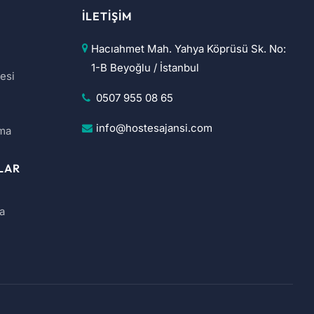
İLETIŞIM
Hacıahmet Mah. Yahya Köprüsü Sk. No:
1-B Beyoğlu / İstanbul
esi
0507 955 08 65
info@hostesajansi.com
ama
LAR
ya