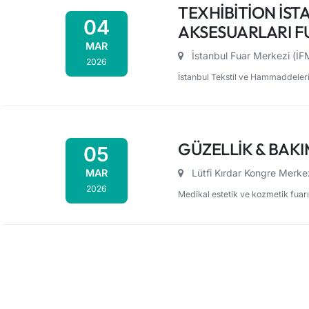
TEXHIBITION İSTA
04
AKSESUARLARI F
MAR
İstanbul Fuar Merkezi (İ
2026
İstanbul Tekstil ve Hammaddeleri İ
GÜZELLIK & BAKI
05
MAR
Lütfi Kırdar Kongre Merke
2026
Medikal estetik ve kozmetik fuarı.