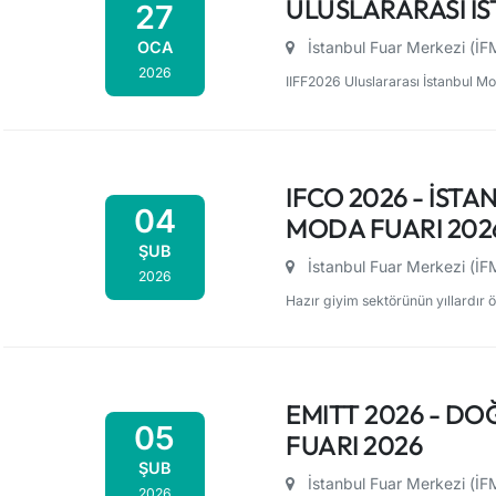
ULUSLARARASI İS
27
OCA
İstanbul Fuar Merkezi (İ
2026
IIFF2026 Uluslararası İstanbul Mo
IFCO 2026 - İST
04
MODA FUARI 202
ŞUB
İstanbul Fuar Merkezi (İ
2026
Hazır giyim sektörünün yıllardır ö
EMITT 2026 - D
05
FUARI 2026
ŞUB
İstanbul Fuar Merkezi (İ
2026